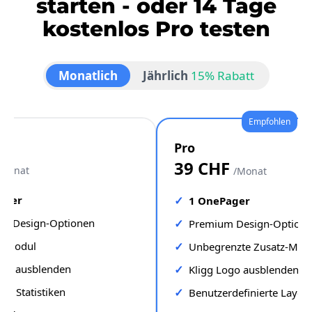
starten - oder 14 Tage
kostenlos Pro testen
Monatlich
Jährlich
15% Rabatt
Pro
39 CHF
/Monat
/Monat
ager
1 OnePager
rte Design-Optionen
Premium Design-Option
z-Modul
Unbegrenzte Zusatz-Mod
ogo ausblenden
Kligg Logo ausblenden
rte Statistiken
Benutzerdefinierte Layou