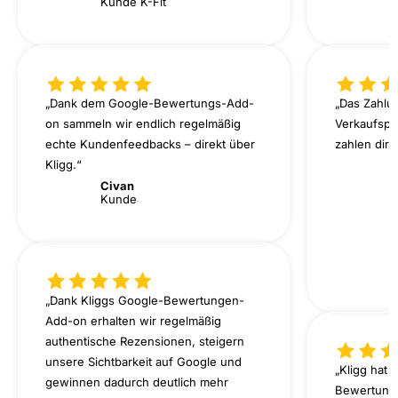
Kunde K-Fit
K
„Dank dem Google-Bewertungs-Add-
„Das Zahlu
on sammeln wir endlich regelmäßig
Verkaufspr
echte Kundenfeedbacks – direkt über
zahlen dire
Kligg.“
T
K
Civan
Kunde
„Dank Kliggs Google-Bewertungen-
Add-on erhalten wir regelmäßig
authentische Rezensionen, steigern
unsere Sichtbarkeit auf Google und
„Kligg hat 
gewinnen dadurch deutlich mehr
Bewertung