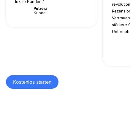
lokale Kunden.“
revolutioni
Petrera
Rezension
Kunde
Vertrauen,
stärkere O
Unternehm
H
K
Kostenlos starten