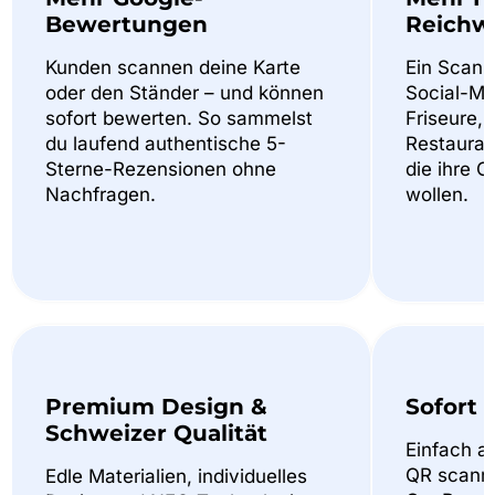
Bewertungen
Reichw
Kunden scannen deine Karte
Ein Scan f
oder den Ständer – und können
Social-Med
sofort bewerten. So sammelst
Friseure, 
du laufend authentische 5-
Restaurant
Sterne-Rezensionen ohne
die ihre 
Nachfragen.
wollen.
Premium Design &
Sofort 
Schweizer Qualität
Einfach a
QR scannen
Edle Materialien, individuelles