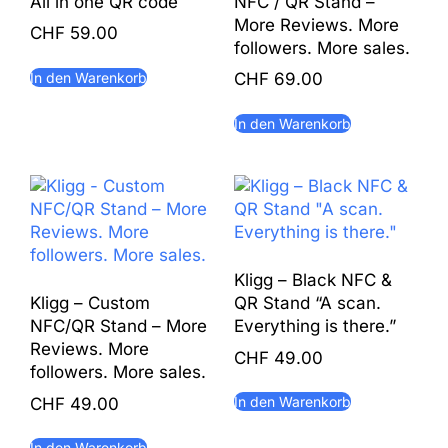
All in one QR code
NFC / QR Stand –
More Reviews. More
CHF
59.00
followers. More sales.
In den Warenkorb
CHF
69.00
In den Warenkorb
Kligg – Black NFC &
Kligg – Custom
QR Stand “A scan.
NFC/QR Stand – More
Everything is there.”
Reviews. More
CHF
49.00
followers. More sales.
In den Warenkorb
CHF
49.00
In den Warenkorb