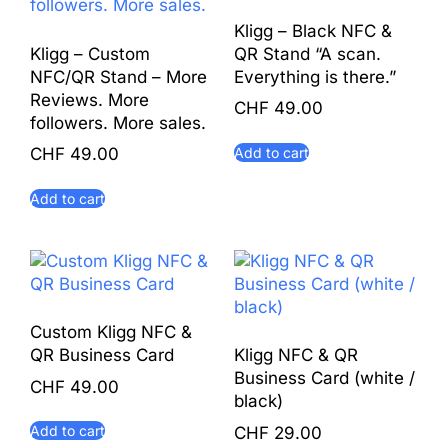
Kligg – Black NFC &
Kligg – Custom
QR Stand “A scan.
NFC/QR Stand – More
Everything is there.”
Reviews. More
CHF
49.00
followers. More sales.
Add to cart
CHF
49.00
Add to cart
Custom Kligg NFC &
QR Business Card
Kligg NFC & QR
Business Card (white /
CHF
49.00
black)
Add to cart
CHF
29.00