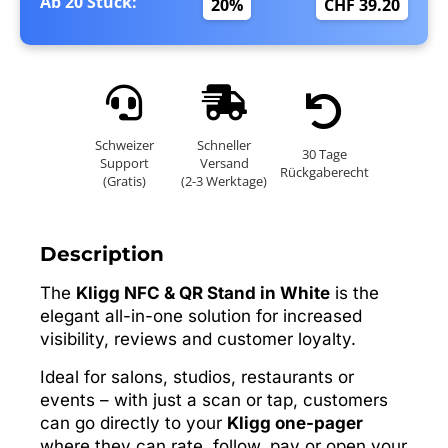
Ab 20 Stück:
20%
CHF 39.20
Schweizer
Schneller
30 Tage
Support
Versand
Rückgaberecht
(Gratis)
(2-3 Werktage)
Description
The
Kligg NFC & QR Stand in White
is the
elegant all-in-one solution for increased
visibility, reviews and customer loyalty.
Ideal for salons, studios, restaurants or
events – with just a scan or tap, customers
can go directly to your
Kligg one-pager
where they can rate, follow, pay or open your