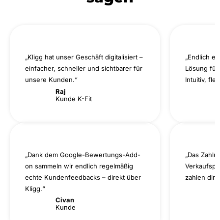
„Kligg hat unser Geschäft digitalisiert –
„Endlich ei
einfacher, schneller und sichtbarer für
Lösung für
unsere Kunden.“
Intuitiv, fl
Raj
B
Kunde K-Fit
K
„Dank dem Google-Bewertungs-Add-
„Das Zahlu
on sammeln wir endlich regelmäßig
Verkaufspr
echte Kundenfeedbacks – direkt über
zahlen dire
Kligg.“
T
K
Civan
Kunde