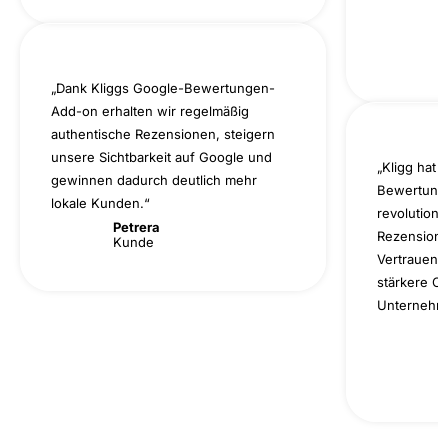
„Dank Kliggs Google-Bewertungen-
Add-on erhalten wir regelmäßig
authentische Rezensionen, steigern
unsere Sichtbarkeit auf Google und
„Kligg hat 
gewinnen dadurch deutlich mehr
Bewertung
lokale Kunden.“
revolutioni
Petrera
Rezension
Kunde
Vertrauen,
stärkere O
Unternehm
H
K