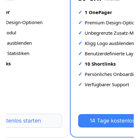
ager
1 OnePager
rte Design-Optionen
Premium Design-Option
z-Modul
Unbegrenzte Zusatz-Mod
ogo ausblenden
Kligg Logo ausblenden
rte Statistiken
Benutzerdefinierte Layou
links
10 Shortlinks
Persönliches Onboarding
Verfügbarer Support
ostenlos starten
14 Tage kostenlos t