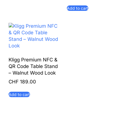
Add to cart
Kligg Premium NFC &
QR Code Table Stand
– Walnut Wood Look
CHF
189.00
Add to cart