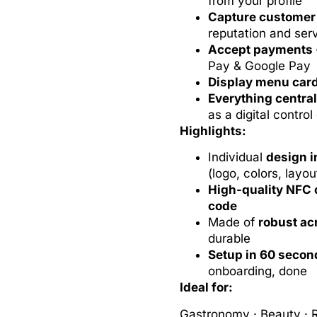
from your profile
Capture customer 
reputation and serv
Accept payments
Pay & Google Pay
Display menu cards
Everything central
as a digital control
Highlights:
Individual
design i
(logo, colors, layou
High-quality NFC 
code
Made of
robust acr
durable
Setup in 60 secon
onboarding, done
Ideal for:
Gastronomy · Beauty · Re