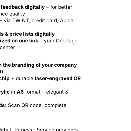
feedback digitally
– for better
ice quality
– via TWINT, credit card, Apple
 & price lists digitally
ized on one link
– your OnePager
 center
n the branding of your company
t)
chip
+ durable
laser-engraved QR
ylic
in
A6
format – elegant &
ds
: Scan QR code, complete
tail · Fitness · Service providers ·