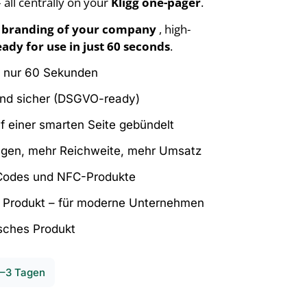
 all centrally on your
Kligg one-pager
.
 branding of your company
, high-
eady for use in just 60 seconds
.
in nur 60 Sekunden
nd sicher (DSGVO-ready)
uf einer smarten Seite gebündelt
gen, mehr Reichweite, mehr Umsatz
-Codes und NFC-Produkte
r Produkt – für moderne Unternehmen
isches Produkt
2–3 Tagen