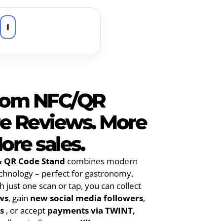
Live in 5 minutes 🚀
✦
Keep 100% of your earnings 💰
✦
stom NFC/QR
re Reviews. More
ore sales.
 & QR Code Stand
combines modern
echnology – perfect for gastronomy,
h just one scan or tap, you can collect
ws
, gain
new social media followers
,
s
, or accept
payments via TWINT,