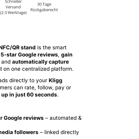
Schneller
30 Tage
Versand
Rückgaberecht
(2-3 Werktage)
c NFC/QR stand
is the smart
 5-star Google reviews
,
gain
, and
automatically capture
ll on one centralized platform.
ads directly to your
Kligg
mers can rate, follow, pay or
 up in just 60 seconds
.
ar Google reviews
– automated &
media followers
– linked directly