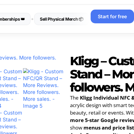
Start for free
s 👑
✦
Sell Physical Merch 📦
✦
Stop the "Tool-Tax" 🛑
✦
Kligg – Cu
Stand – Mo
followers. M
The
Kligg Individual NFC
acrylic design with smart t
beauty, retail or events. Wit
more 5-star Google revie
show
menus and price list