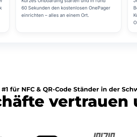
er
Kurzes Onboarding starten und in rund
J
k
60 Sekunden den kostenlosen OnePager
B
einrichten – alles an einem Ort.
K
O
 #1 für NFC & QR-Code Ständer in der Sch
häfte vertrauen 