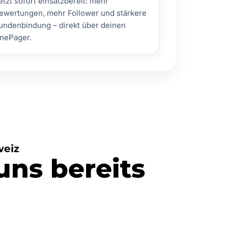
etzt sofort einsatzbereit: mehr
ewertungen, mehr Follower und stärkere
undenbindung – direkt über deinen
nePager.
weiz
uns bereits