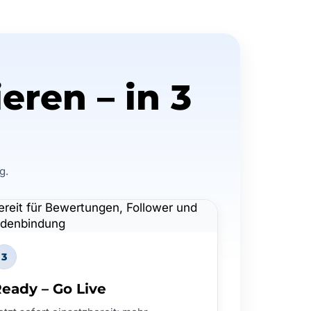
eren – in 3
g.
3
eady – Go Live